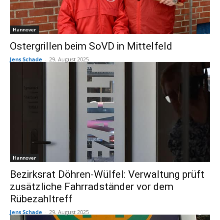
Hannover
Ostergrillen beim SoVD in Mittelfeld
Jens Schade
-
29. August 2025
Hannover
Bezirksrat Döhren-Wülfel: Verwaltung prüft
zusätzliche Fahrradständer vor dem
Rübezahltreff
Jens Schade
-
29. August 2025