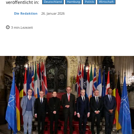
veröffentlicht in:
Deutschland
Hamburg
Politik
Wirtschaft
Die Redaktion
26. Januar 2026
3
min.
Lezezeit