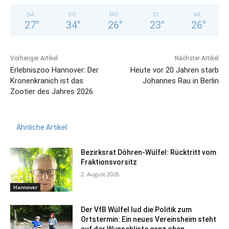
SA.
SO.
MO.
DI.
MI.
27
°
34
°
26
°
23
°
26
°
Vorheriger Artikel
Nächster Artikel
Erlebniszoo Hannover: Der
Heute vor 20 Jahren starb
Kronenkranich ist das
Johannes Rau in Berlin
Zootier des Jahres 2026
Ähnliche Artikel
Bezirksrat Döhren-Wülfel: Rücktritt vom
Fraktionsvorsitz
2. August 2026
Hannover
Der VfB Wülfel lud die Politik zum
Ortstermin: Ein neues Vereinsheim steht