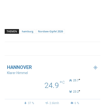
THEMEN
hamburg
Nordsee-Gipfel 2026
HANNOVER
Klarer Himmel
°
25.7
°
C
24.9
°
23.2
37 %
2.6kmh
6 %