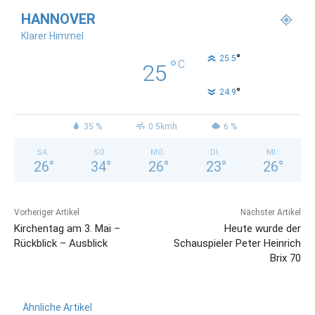
HANNOVER
Klarer Himmel
°
25.5
°
C
25
°
24.9
35 %
0.5kmh
6 %
SA.
SO.
MO.
DI.
MI.
26
°
34
°
26
°
23
°
26
°
Vorheriger Artikel
Nächster Artikel
Kirchentag am 3. Mai –
Heute wurde der
Rückblick – Ausblick
Schauspieler Peter Heinrich
Brix 70
Ähnliche Artikel