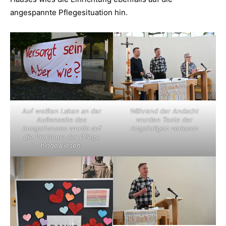
angespannte Pflegesituation hin.
Auf weißen Laken an der
Während der Andacht
Außenseite des
wurden Texte der
Ansgarhauses wurde auf
Angehrligen verlesen
die Probleme der Pflege
hingewiesen.