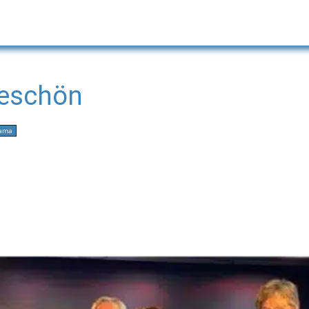
keschön
ama