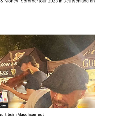
ve & Money“ Sommertour 2023 in Deutschland an
over
purt beim Maschseefest