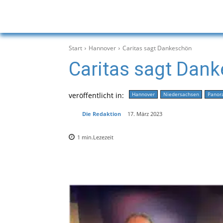
Start
Hannover
Caritas sagt Dankeschön
Caritas sagt Dan
veröffentlicht in:
Hannover
Niedersachsen
Panor
Die Redaktion
17. März 2023
1
min.
Lezezeit