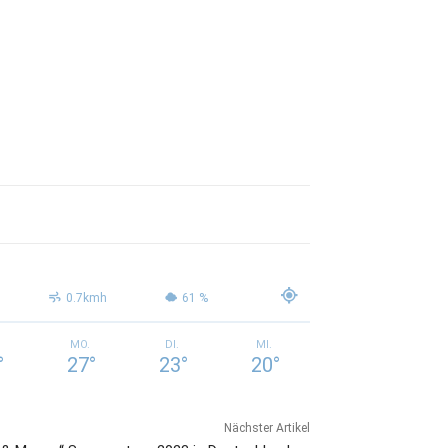
0.7kmh
61 %
MO.
DI.
MI.
°
27
°
23
°
20
°
Nächster Artikel