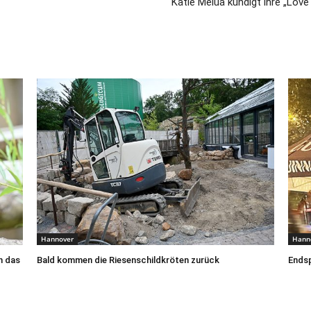
Katie Melua kündigt ihre „Lo
Hannover
Hann
h das
Bald kommen die Riesenschildkröten zurück
Ends