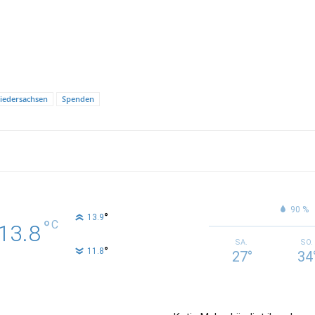
iedersachsen
Spenden
90 %
°
13.9
°
C
13.8
SA.
SO.
°
11.8
27
°
34