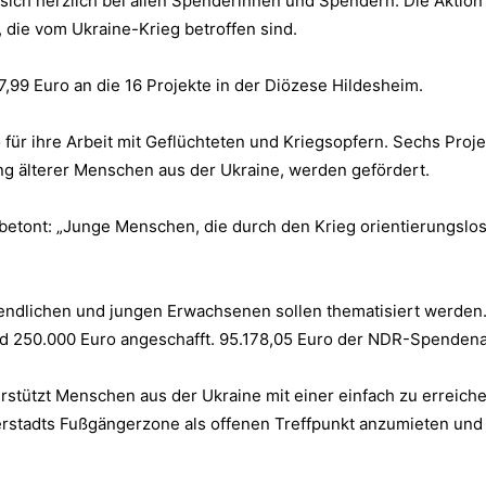
ich herzlich bei allen Spenderinnen und Spendern. Die Aktion l
 die vom Ukraine-Krieg betroffen sind.
9 Euro an die 16 Projekte in der Diözese Hildesheim.
 für ihre Arbeit mit Geflüchteten und Kriegsopfern. Sechs Proj
ng älterer Menschen aus der Ukraine, werden gefördert.
 betont: „Junge Menschen, die durch den Krieg orientierungslos
endlichen und jungen Erwachsenen sollen thematisiert werden
d 250.000 Euro angeschafft. 95.178,05 Euro der NDR-Spendenakt
stützt Menschen aus der Ukraine mit einer einfach zu erreich
derstadts Fußgängerzone als offenen Treffpunkt anzumieten und 