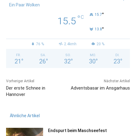
Ein Paar Wolken
°
15.7
°
C
15.5
°
13.8
76 %
2.4kmh
20 %
FR.
SA.
SO.
MO.
DI.
21
°
26
°
32
°
30
°
23
°
Vorheriger Artikel
Nächster Artikel
Der erste Schnee in
Adventsbasar im Ansgarhaus
Hannover
Ähnliche Artikel
Endspurt beim Maschseefest