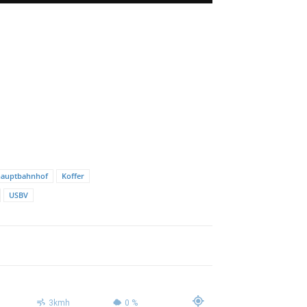
hauptbahnhof
Koffer
USBV
3kmh
0 %