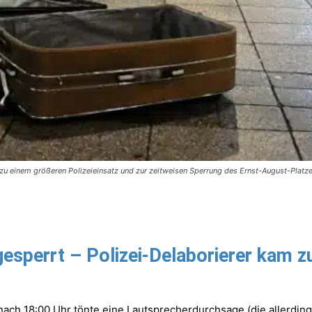
zu einem größeren Polizeieinsatz und zur zeitweisen Sperrung des Ernst-August-Platz
esperrt – Polizei-Delaborierer kam z
h 18:00 Uhr tönte eine Lautsprecherdurchsage (die allerdings