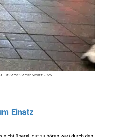
es - © Fotos: Lothar Schulz 2025
um Einatz
 nicht überall gut zu hören war) durch den