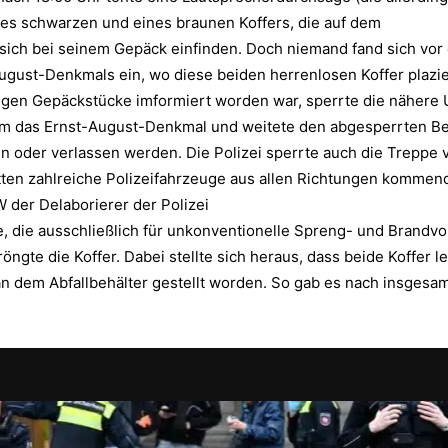
nes schwarzen und eines braunen Koffers, die auf dem
te sich bei seinem Gepäck einfinden. Doch niemand fand sich v
ugust-Denkmals ein, wo diese beiden herrenlosen Koffer plazier
tigen Gepäckstücke imformiert worden war, sperrte die näher
um das Ernst-August-Denkmal und weitete den abgesperrten Be
n oder verlassen werden. Die Polizei sperrte auch die Treppe
tten zahlreiche Polizeifahrzeuge aus allen Richtungen kommen
 der Delaborierer der Polizei
fte, die ausschließlich für unkonventionelle Spreng- und Brand
öngte die Koffer. Dabei stellte sich heraus, dass beide Koffer l
n dem Abfallbehälter gestellt worden. So gab es nach insgesa