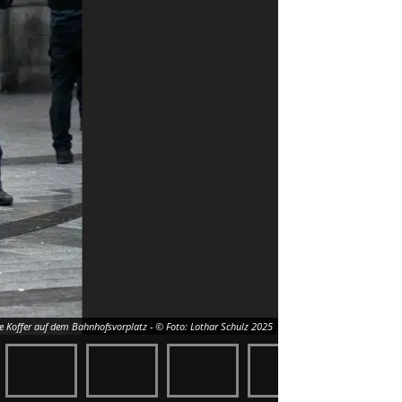
e Koffer auf dem Bahnhofsvorplatz - © Foto: Lothar Schulz 2025