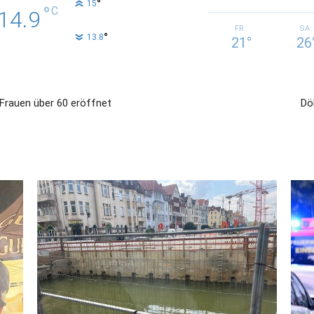
°
15
°
C
14.9
FR.
SA.
°
13.8
21
°
26
 Frauen über 60 eröffnet
Dö