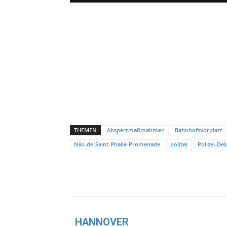
THEMEN
Absperrmaßmahmen
Bahnhofsvorplatz
Niki-de-Saint-Phalle-Promenade
polizei
Polizei-Del
HANNOVER