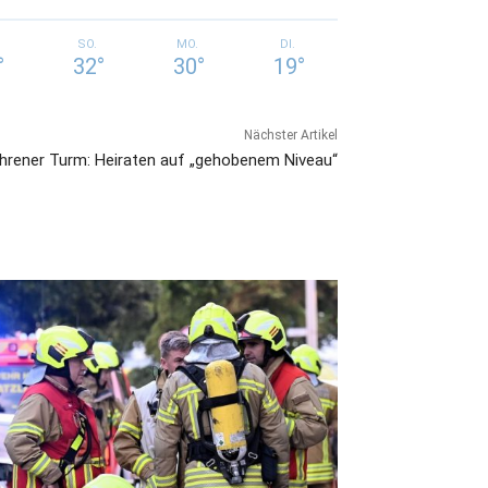
SO.
MO.
DI.
°
32
°
30
°
19
°
Nächster Artikel
hrener Turm: Heiraten auf „gehobenem Niveau“