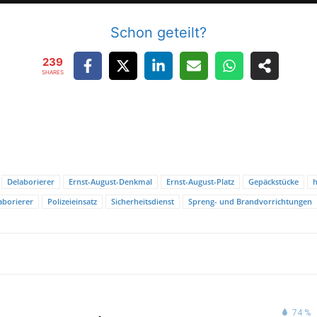
Schon geteilt?
239
SHARES
Delaborierer
Ernst-August-Denkmal
Ernst-August-Platz
Gepäckstücke
aborierer
Polizeieinsatz
Sicherheitsdienst
Spreng- und Brandvorrichtungen
74 %