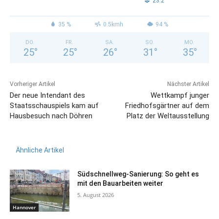
°
23.2
35 %
0.5kmh
94 %
DO.
FR.
SA.
SO.
MO.
25
°
25
°
26
°
31
°
35
°
Vorheriger Artikel
Nächster Artikel
Der neue Intendant des
Wettkampf junger
Staatsschauspiels kam auf
Friedhofsgärtner auf dem
Hausbesuch nach Döhren
Platz der Weltausstellung
Ähnliche Artikel
Südschnellweg-Sanierung: So geht es
mit den Bauarbeiten weiter
5. August 2026
Hannover