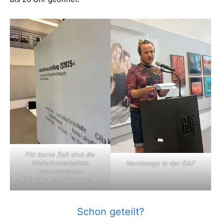
Für kurze Zeit sind die
Abshclussarbeiten
Vernissage in der GAF
hannoverscher
Fotostudenten zu sehen
Schon geteilt?