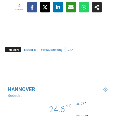
2
SHARES
THEMEN
Eisfabrik
Fotoausstellung
GAF
HANNOVER
Bedeckt
°
25
°
C
24.6