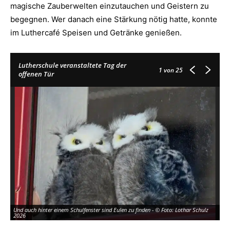
magische Zauberwelten einzutauchen und Geistern zu
begegnen. Wer danach eine Stärkung nötig hatte, konnte
im Luthercafé Speisen und Getränke genießen.
Lutherschule veranstaltete Tag der
1
von 25
offenen Tür
Und auch hinter einem Schulfenster sind Eulen zu finden - © Foto: Lothar Schulz
Sc
2026
Of