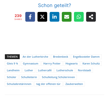
Schon geteilt?
239
SHARES
THEMEN
An der Lutherkirche
Bredenbeck
Engelbosteler Damm
Gleis 9 ¾
Gymnasium
Harrry Potter
Hogwarts
Karen Schultz
Landheim
Luther
Luthercafé
Lutherschule
Nordstadt
Schüler
Schulleiterin
Schulleitung Schülerinnen
Schulsekretärinnen
tag der offenen tür
Zauberwelten