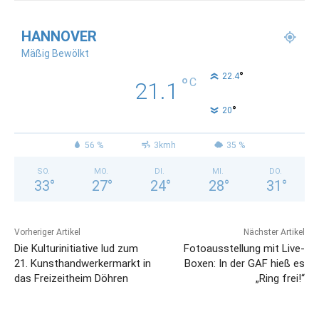
HANNOVER
Mäßig Bewölkt
°
22.4
°
C
21.1
°
20
56 %
3kmh
35 %
SO.
MO.
DI.
MI.
DO.
33
°
27
°
24
°
28
°
31
°
Vorheriger Artikel
Nächster Artikel
Die Kulturinitiative lud zum
Fotoausstellung mit Live-
21. Kunsthandwerkermarkt in
Boxen: In der GAF hieß es
das Freizeitheim Döhren
„Ring frei!“