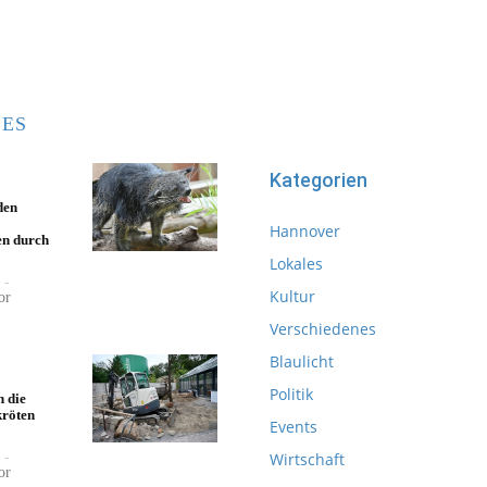
ES
Kategorien
den
Hannover
en durch
Lokales
-
Kultur
or
Verschiedenes
Blaulicht
Politik
 die
kröten
Events
-
Wirtschaft
or