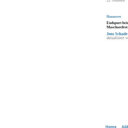
22 Stunden
Hannover
Endspurt be
Maschseefest
Jens Schade
aktualisiert 
Home
AG