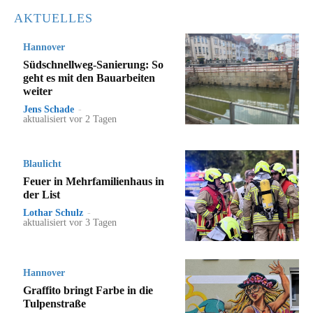
AKTUELLES
Hannover
Südschnellweg-Sanierung: So
geht es mit den Bauarbeiten
weiter
Jens Schade
-
aktualisiert vor 2 Tagen
Blaulicht
Feuer in Mehrfamilienhaus in
der List
Lothar Schulz
-
aktualisiert vor 3 Tagen
Hannover
Graffito bringt Farbe in die
Tulpenstraße