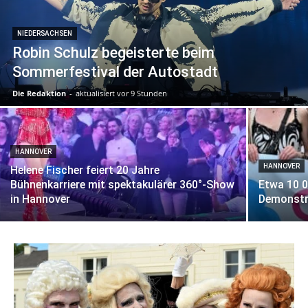
NIEDERSACHSEN
Robin Schulz begeisterte beim
Sommerfestival der Autostadt
Die Redaktion
-
aktualisiert vor 9 Stunden
HANNOVER
HANNOVER
Helene Fischer feiert 20 Jahre
Bühnenkarriere mit spektakulärer 360°-Show
Etwa 10 
in Hannover
Demonstr