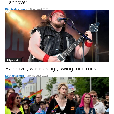
Hannover
Die Redaktion
-
30. August 2025
Allgemein
Hannover, wie es singt, swingt und rockt
Lothar Schulz
-
30. August 2025