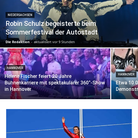
NIEDERSACHSEN
Robin Schulz begeisterte beim
Sommerfestival der Autostadt
Die Redaktion
-
aktualisiert vor 9 Stunden
HANNOVER
HANNOVER
Helene Fischer feiert 20 Jahre
Bühnenkarriere mit spektakulärer 360°-Show
Etwa 10 
in Hannover
Demonstr