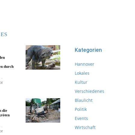
ES
Kategorien
den
Hannover
en durch
Lokales
-
Kultur
or
Verschiedenes
Blaulicht
Politik
 die
kröten
Events
-
Wirtschaft
or