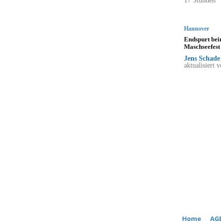
17 Stunden
Hannover
Endspurt be
Maschseefest
Jens Schade
aktualisiert 
Home
AG