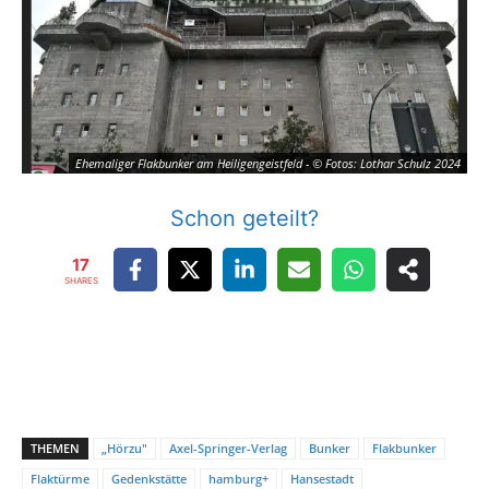
Ehemaliger Flakbunker am Heiligengeistfeld - © Fotos: Lothar Schulz 2024
Schon geteilt?
17
SHARES
THEMEN
„Hörzu"
Axel-Springer-Verlag
Bunker
Flakbunker
Flaktürme
Gedenkstätte
hamburg+
Hansestadt