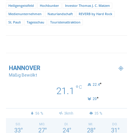
Heiligengeistfeld
Hochbunker
Investor Thomas J. C. Matzen
Medienunternehmen
Naturlandschaft
REVERB by Hard Rock
St. Pauli
Tagesschau
Touristenattraktion
HANNOVER
Mäßig Bewölkt
°
22.4
°
C
21.1
°
20
56 %
3kmh
35 %
SO.
MO.
DI.
MI.
DO.
33
°
27
°
24
°
28
°
31
°