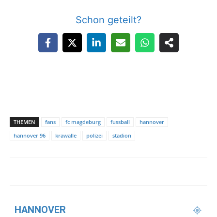
Schon geteilt?
THEMEN
fans
fc magdeburg
fussball
hannover
hannover 96
krawalle
polizei
stadion
HANNOVER