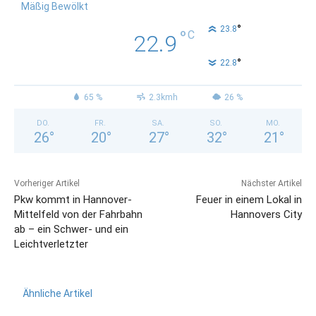
Mäßig Bewölkt
°
23.8
°
C
22.9
°
22.8
65 %
2.3kmh
26 %
DO.
FR.
SA.
SO.
MO.
26
°
20
°
27
°
32
°
21
°
Vorheriger Artikel
Nächster Artikel
Pkw kommt in Hannover-
Feuer in einem Lokal in
Mittelfeld von der Fahrbahn
Hannovers City
ab – ein Schwer- und ein
Leichtverletzter
Ähnliche Artikel