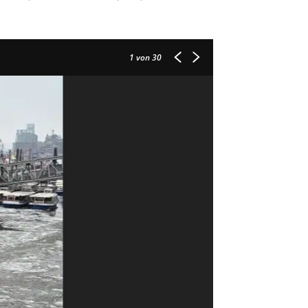
1
von 30