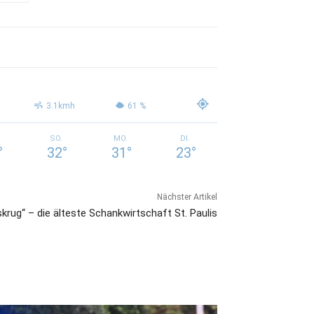
3.1kmh
61 %
SO.
MO.
DI.
°
32
°
31
°
23
°
Nächster Artikel
krug“ – die älteste Schankwirtschaft St. Paulis