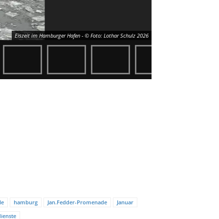
Eiszeit im Hamburger Hafen - © Foto: Lothar Schulz 2026
le
hamburg
Jan.Fedder-Promenade
Januar
ienste