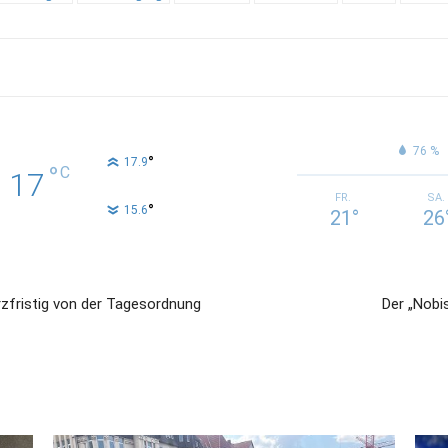
76 %
°
17.9
°
C
17
FR.
SA.
°
15.6
21
°
26
rzfristig von der Tagesordnung
Der „Nobis