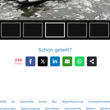
Schon geteilt?
239
SHARES
DWD
Eis
Eisschollen
Eiszeit
Elbe
Elbphilharmonie
Fischauktionshal
verwehungen
Stadtreinigung
Sturmböen
Sturmtief Elli
WetterJ
Winterd