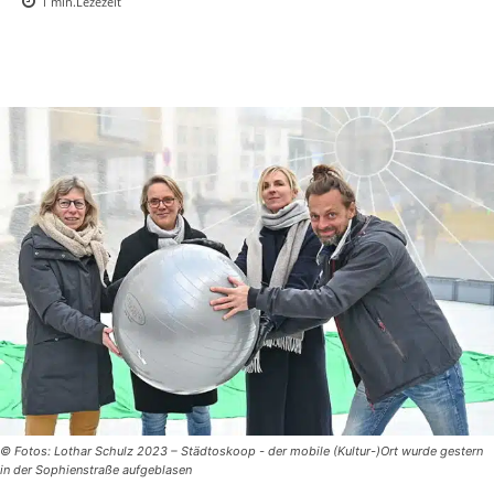
1
min.
Lezezeit
© Fotos: Lothar Schulz 2023 – Städtoskoop - der mobile (Kultur-)Ort wurde gestern
in der Sophienstraße aufgeblasen