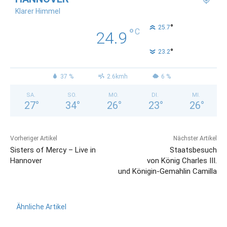
Klarer Himmel
°
25.7
°
C
24.9
°
23.2
37 %
2.6kmh
6 %
SA.
SO.
MO.
DI.
MI.
27
°
34
°
26
°
23
°
26
°
Vorheriger Artikel
Nächster Artikel
Sisters of Mercy – Live in
Staatsbesuch
Hannover
von König Charles III.
und Königin-Gemahlin Camilla
Ähnliche Artikel