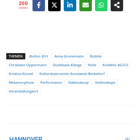
250
SHARES
THEMEN
(Kultur-)Ort
Anna Grunemann
Bubble
Christiane Oppermann
Dudelsack-Klänge
Hülle
Kollektiv AG/CO
Kristina Künzel
Kulturdezernentin Konstanze Beckedorf
Metamorphose
Performance
Städtoskoop
Stethoskope
Veranstaltungsort
HANNOVER