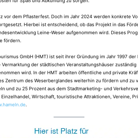
osten für Spaß und Abkühlung zu sorgen.
rz vor dem Pflasterfest. Doch im Jahr 2024 werden konkrete 
tgesetzt. Hierbei ist entscheidend, ob das Projekt in das Fö
Landesentwicklung Leine-Weser aufgenommen wird. Dieses Pr
e fördern.
ourismus GmbH (HMT) ist seit ihrer Gründung im Jahr 1997 der
die Vermarktung der städtischen Veranstaltungshäuser zuständig 
enommen wird. In der HMT arbeiten öffentliche und private Kr
sches Zentrum des Weserberglandes weiterhin zu fördern und zu
ln und zu 25 Prozent aus dem Stadtmarketing- und Verkehrsver
Einzelhandel, Wirtschaft, touristische Attraktionen, Vereine, P
.hameln.de
.