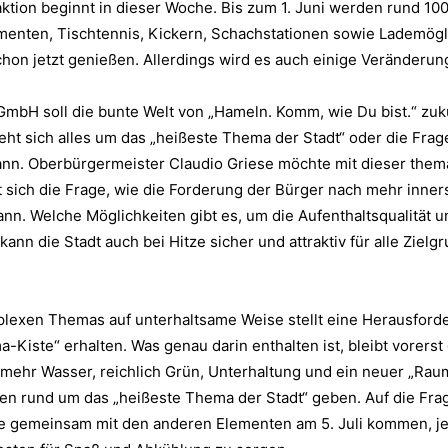
tion beginnt in dieser Woche. Bis zum 1. Juni werden rund 10
menten, Tischtennis, Kickern, Schachstationen sowie Lademögl
on jetzt genießen. Allerdings wird es auch einige Veränderu
mbH soll die bunte Welt von „Hameln. Komm, wie Du bist.“ zuk
ht sich alles um das „heißeste Thema der Stadt“ oder die Frage
ann. Oberbürgermeister Claudio Griese möchte mit dieser them
t sich die Frage, wie die Forderung der Bürger nach mehr inner
nn. Welche Möglichkeiten gibt es, um die Aufenthaltsqualität u
ann die Stadt auch bei Hitze sicher und attraktiv für alle Ziel
lexen Themas auf unterhaltsame Weise stellt eine Herausforde
ma-Kiste“ erhalten. Was genau darin enthalten ist, bleibt vorer
 mehr Wasser, reichlich Grün, Unterhaltung und ein neuer „Raum
ten rund um das „heißeste Thema der Stadt“ geben. Auf die Fra
 sie gemeinsam mit den anderen Elementen am 5. Juli kommen, j