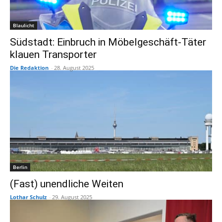
Blaulicht
Südstadt: Einbruch in Möbelgeschäft-Täter
klauen Transporter
Die Redaktion
-
28. August 2025
Berlin
(Fast) unendliche Weiten
Lothar Schulz
-
29. August 2025