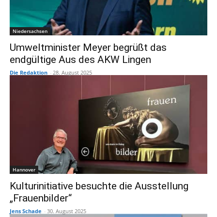
Niedersachsen
Umweltminister Meyer begrüßt das
endgültige Aus des AKW Lingen
Die Redaktion
-
28. August 2025
Hannover
Kulturinitiative besuchte die Ausstellung
„Frauenbilder“
Jens Schade
-
30. August 2025