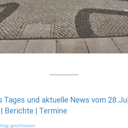
s Tages und aktuelle News vom 28.Ju
 Berichte | Termine
nntag geschlossen