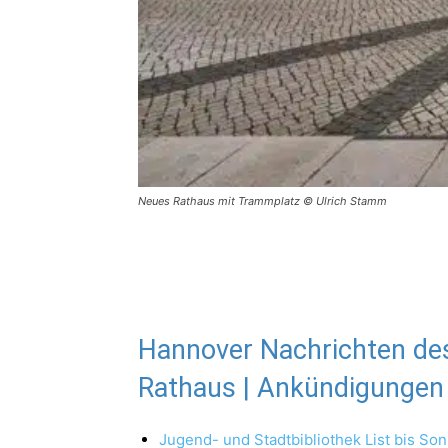
Neues Rathaus mit Trammplatz © Ulrich Stamm
Hannover Nachrichten de
Rathaus | Ankündigungen |
Jugend- und Stadtbibliothek List bis So