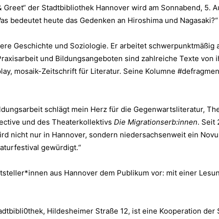
 Greet“ der Stadtbibliothek Hannover wird am Sonnabend, 5. A
„Was bedeutet heute das Gedenken an Hiroshima und Nagasaki?“
uere Geschichte und Soziologie. Er arbeitet schwerpunktmäßig
 Praxisarbeit und Bildungsangeboten sind zahlreiche Texte von 
splay, mosaik-Zeitschrift für Literatur. Seine Kolumne #defragme
ildungsarbeit schlägt mein Herz für die Gegenwartsliteratur, Th
ective und des Theaterkollektivs
Die Migrationserb:innen
. Seit
df wird nicht nur in Hannover, sondern niedersachsenweit ein N
aturfestival gewürdigt.“
iftsteller*innen aus Hannover dem Publikum vor: mit einer Lesu
adtbibli0thek, Hildesheimer Straße 12, ist eine Kooperation de