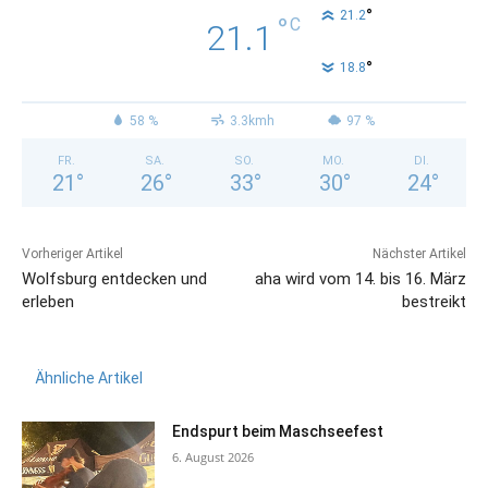
°
21.2
°
C
21.1
°
18.8
58 %
3.3kmh
97 %
FR.
SA.
SO.
MO.
DI.
21
°
26
°
33
°
30
°
24
°
Vorheriger Artikel
Nächster Artikel
Wolfsburg entdecken und
aha wird vom 14. bis 16. März
erleben
bestreikt
Ähnliche Artikel
Endspurt beim Maschseefest
6. August 2026