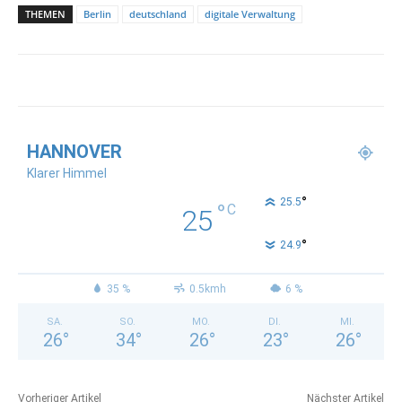
THEMEN
Berlin
deutschland
digitale Verwaltung
HANNOVER
Klarer Himmel
°
25.5
°
C
25
°
24.9
35 %
0.5kmh
6 %
SA.
SO.
MO.
DI.
MI.
26
°
34
°
26
°
23
°
26
°
Vorheriger Artikel
Nächster Artikel