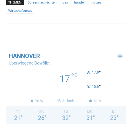
THEMEN
Börsennachrichten
dax
handel
Indizes
Wirtschaftnews
HANNOVER
Überwiegend Bewölkt
°
17.9
°
C
17
°
15.6
76 %
3.1kmh
61 %
FR.
SA.
SO.
MO.
DI.
21
°
26
°
32
°
31
°
23
°