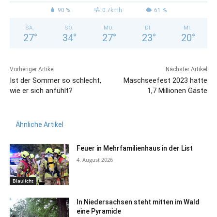
90 %
0.7kmh
61 %
SA.
SO.
MO.
DI.
MI.
27
°
34
°
27
°
23
°
20
°
Vorheriger Artikel
Nächster Artikel
Ist der Sommer so schlecht,
Maschseefest 2023 hatte
wie er sich anfühlt?
1,7 Millionen Gäste
Ähnliche Artikel
Feuer in Mehrfamilienhaus in der List
4. August 2026
Blaulicht
In Niedersachsen steht mitten im Wald
eine Pyramide