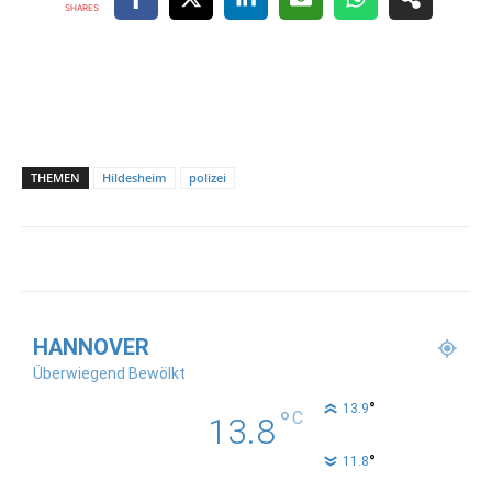
SHARES
THEMEN
Hildesheim
polizei
HANNOVER
Überwiegend Bewölkt
°
13.9
°
C
13.8
°
11.8