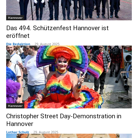
Hannover
Das 494. Schützenfest Hannover ist
eröffnet
Die Redaktion
-
29. August 2025
Hannover
Christopher Street Day-Demonstration in
Hannover
Lothar Schulz
-
29. August 2025